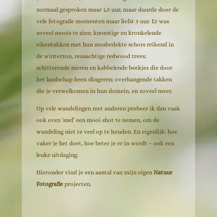
normaal gesproken maar 1,5 uur, maar duurde door de
vele fotografie momenten maar liefst 3 uur. Er was
zoveel moois te zien: knoestige en kronkelende
eikentakken met hun mosbedekte schors reikend in
de winterzon, reusachtige redwood trees;
schitterende meren en kabbelende beekjes die door
het landschap heen slingeren; overhangende takken
die je verwelkomen in hun domein, en zoveel meer.
Op vele wandelingen met anderen probeer ik dan vaak
ook even ‘snel’ een mooi shot te nemen, om de
wandeling niet te veel op te houden. En eigenlijk: hoe
vaker je het doet, hoe beter je er in wordt – ook een
leuke uitdaging.
Hieronder vind je een aantal van mijn eigen
Natuur
Fotografie
projecten.