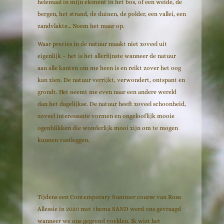
helemaal in mijn element in het bos, of een weide, de
bergen, het strand, de duinen, de polder, een vallei, een
zandvlakte… Noem het maar op.
Waar precies in de natuur maakt niet zoveel uit
eigenlijk – het is het allerfijnste wanneer de natuur
aan alle kanten om me heen is en reikt zover het oog
kan zien. De natuur verrijkt, verwondert, ontspant en
grondt. Het neemt me even naar een andere wereld
dan het dagelijkse. De natuur heeft zoveel schoonheid,
zoveel interessante vormen en ongelooflijk mooie
ogenblikken die wonderlijk mooi zijn om te mogen
kunnen vastleggen.
Tijdens een Contemporary Summer course van Rosa
Allessie in 2020 met thema SAND werd ons gevraagd
wanneer we ons gegrond voelden. Ik wist het