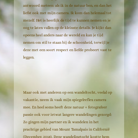
antwoord meteen: als ik in de natuur ben, en dan het
liefst ook met mijn camera. Ik kom dan helemaal tot
mezelf. Het is heerlijk de tijd te kunnen nemen en je
oog te laten vallen op de kleinste details. Je kijkt dan
opeens heel anders naar de wereld en kan je tijd
nemen om stil te staan bij de schoonheid, terwijl je
deze met een soort respect en liefde probeert vast te
leggen.
Maar ook met anderen op een wandeltocht, veelal op
vakantie, neem ik vaak mijn spiegelreflex camera
mee. En heel soms heeft deze natuur + fotografeer
passie ook voor ietwat langere wandelingen gezorgd:
Zo gingen mijn partner en ik wandelen in het
prachtige gebied van Mount Tamalpais in Californië
(December, 2018). Deze wandelingtocht kostte hem